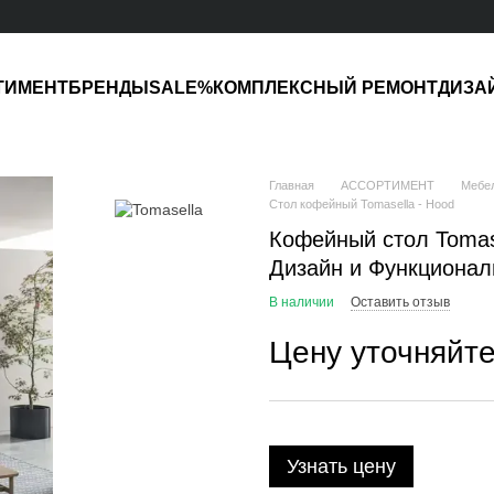
ТИМЕНТ
БРЕНДЫ
SALE%
КОМПЛЕКСНЫЙ РЕМОНТ
ДИЗА
Главная
АССОРТИМЕНТ
Мебе
Стол кофейный Tomasella - Hood
Кофейный стол Tomas
Дизайн и Функционал
В наличии
Оставить отзыв
Цену уточняйт
Узнать цену