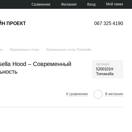
Мой заказ
Сравнение
Желания
Вход
ЙН ПРОЕКТ
067 325 4190
ль
Журнальные столы
Журнальные столы Tomasella
ella Hood – Современный
Артикул
5200101H
ьность
Tomasella
е
К сравнению
В желания