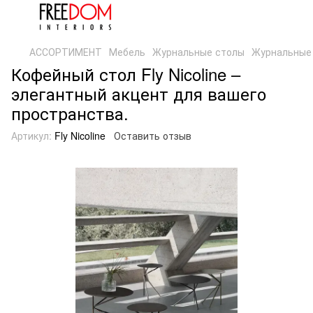
АССОРТИМЕНТ
Мебель
Журнальные столы
Журнальные 
Кофейный стол Fly Nicoline –
элегантный акцент для вашего
пространства.
Артикул:
Fly Nicoline
Оставить отзыв