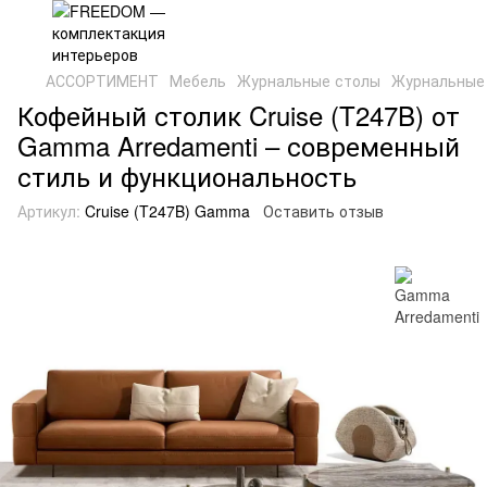
АССОРТИМЕНТ
Мебель
Журнальные столы
Журнальные 
Кофейный столик Cruise (T247B) от
Gamma Arredamenti – современный
стиль и функциональность
Артикул:
Cruise (T247B) Gamma
Оставить отзыв