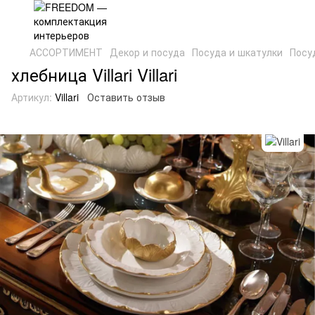
АССОРТИМЕНТ
Декор и посуда
Посуда и шкатулки
Посуд
хлебница Villari Villari
Артикул:
Villari
Оставить отзыв