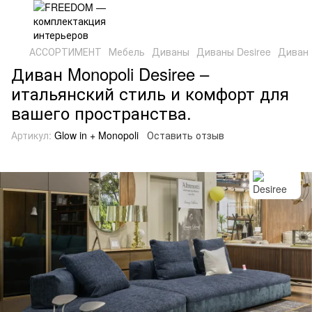
АССОРТИМЕНТ
Мебель
Диваны
Диваны Desiree
Диван 
Диван Monopoli Desiree –
итальянский стиль и комфорт для
вашего пространства.
Артикул:
Glow in + Monopoli
Оставить отзыв