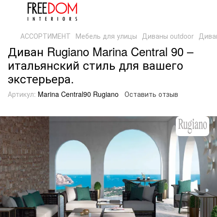
АССОРТИМЕНТ
Мебель для улицы
Диваны outdoor
Диван
Диван Rugiano Marina Central 90 –
итальянский стиль для вашего
экстерьера.
Артикул:
Marina Central90 Rugiano
Оставить отзыв