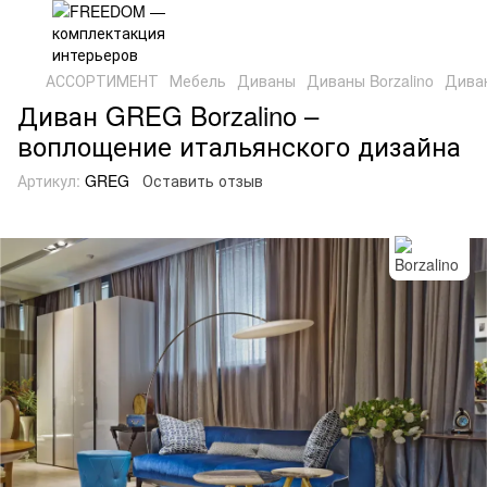
АССОРТИМЕНТ
Мебель
Диваны
Диваны Borzalino
Диван
Диван GREG Borzalino –
воплощение итальянского дизайна
Артикул:
GREG
Оставить отзыв