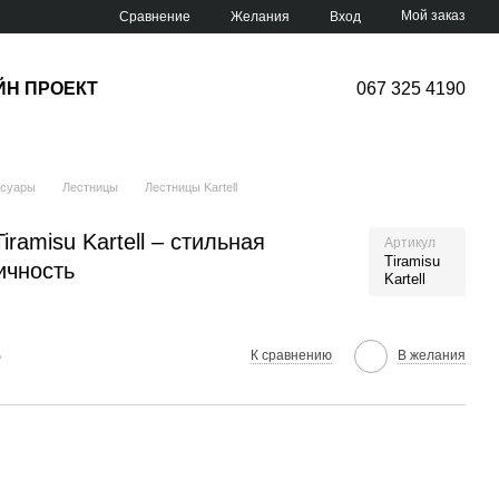
Мой заказ
Сравнение
Желания
Вход
ЙН ПРОЕКТ
067 325 4190
ссуары
Лестницы
Лестницы Kartell
ramisu Kartell – стильная
Артикул
Tiramisu
ичность
Kartell
е
К сравнению
В желания