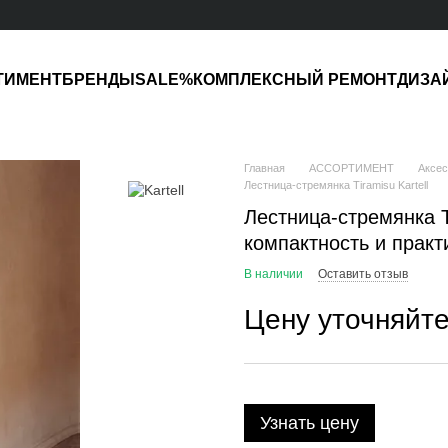
ТИМЕНТ
БРЕНДЫ
SALE%
КОМПЛЕКСНЫЙ РЕМОНТ
ДИЗА
Главная
АССОРТИМЕНТ
Аксе
Лестница-стремянка Tiramisu Kartell
Лестница-стремянка Ti
компактность и практ
В наличии
Оставить отзыв
Цену уточняйт
Узнать цену