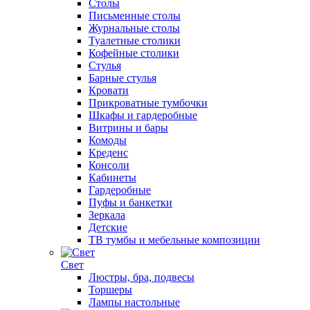
Столы
Письменные столы
Журнальные столы
Туалетные столики
Кофейные столики
Стулья
Барные стулья
Кровати
Прикроватные тумбочки
Шкафы и гардеробные
Витрины и бары
Комоды
Креденс
Консоли
Кабинеты
Гардеробные
Пуфы и банкетки
Зеркала
Детские
ТВ тумбы и мебельные композиции
Свет
Люстры, бра, подвесы
Торшеры
Лампы настольные