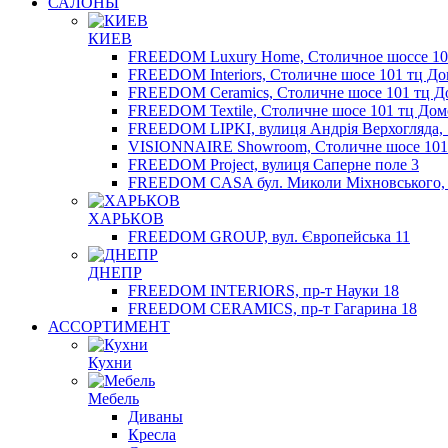
САЛОНЫ
КИЕВ
FREEDOM Luxury Home, Столичное шоссе 10
FREEDOM Interiors, Столичне шосе 101 тц Д
FREEDOM Ceramics, Столичне шосе 101 тц Д
FREEDOM Textile, Столичне шосе 101 тц Дом
FREEDOM LIPKI, вулиця Андрія Верхогляда, 
VISIONNAIRE Showroom, Столичне шосе 101
FREEDOM Project, вулиця Саперне поле 3
FREEDOM CASA бул. Миколи Міхновського,
ХАРЬКОВ
FREEDOM GROUP, вул. Європейська 11
ДНЕПР
FREEDOM INTERIORS, пр-т Науки 18
FREEDOM CERAMICS, пр-т Гагарина 18
АССОРТИМЕНТ
Кухни
Мебель
Диваны
Кресла