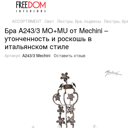
АССОРТИМЕНТ
Свет
Люстры, бра, подвесы
Люстры, бра
Бра A243/3 MO+MU от Mechini –
утонченность и роскошь в
итальянском стиле
Артикул:
А243/3 Mechini
Оставить отзыв