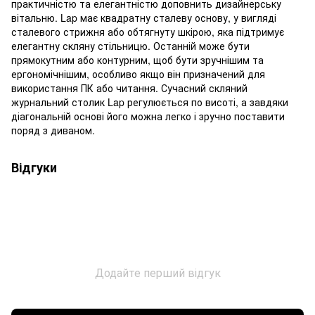
практичністю та елегантністю доповнить дизайнерську
вітальню. Lap має квадратну сталеву основу, у вигляді
сталевого стрижня або обтягнуту шкірою, яка підтримує
елегантну скляну стільницю. Останній може бути
прямокутним або контурним, щоб бути зручнішим та
ергономічнішим, особливо якщо він призначений для
використання ПК або читання. Сучасний скляний
журнальний столик Lap регулюється по висоті, а завдяки
діагональній основі його можна легко і зручно поставити
поряд з диваном.
Відгуки
Додайте перший відгук