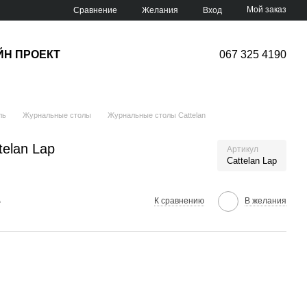
Мой заказ
Сравнение
Желания
Вход
ЙН ПРОЕКТ
067 325 4190
ль
Журнальные столы
Журнальные столы Cattelan
elan Lap
Артикул
Cattelan Lap
е
К сравнению
В желания