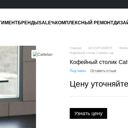
ТИМЕНТ
БРЕНДЫ
SALE%
КОМПЛЕКСНЫЙ РЕМОНТ
ДИЗА
Главная
АССОРТИМЕНТ
Мебе
Кофейный столик Cattelan Lap
Кофейный столик Catt
Под заказ
Оставить отзыв
Цену уточняйт
Узнать цену