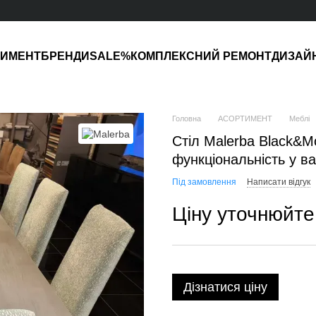
ТИМЕНТ
БРЕНДИ
SALE%
КОМПЛЕКСНИЙ РЕМОНТ
ДИЗАЙ
Головна
АСОРТИМЕНТ
Меблі
Стіл Malerba Black&M
функціональність у ва
Під замовлення
Написати відгук
Ціну уточнюйте
Дізнатися ціну