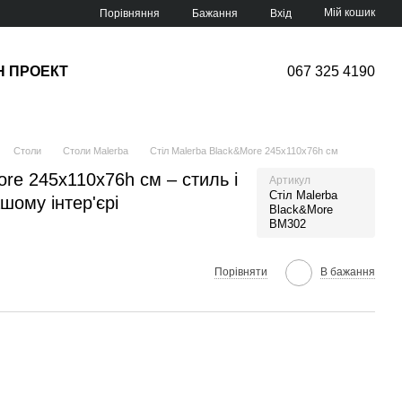
Мій кошик
Порівняння
Бажання
Вхід
Н ПРОЕКТ
067 325 4190
Столи
Столи Malerba
Стіл Malerba Black&More 245х110х76h см
ore 245х110х76h см – стиль і
Артикул
Стіл Malerba
шому інтер'єрі
Black&More
BM302
Порівняти
В бажання