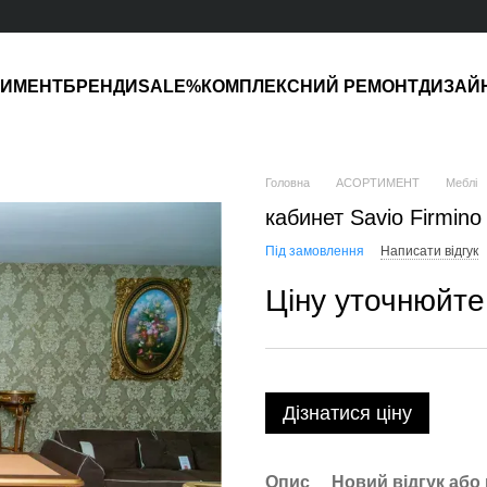
ТИМЕНТ
БРЕНДИ
SALE%
КОМПЛЕКСНИЙ РЕМОНТ
ДИЗАЙ
Головна
АСОРТИМЕНТ
Меблі
кабинет Savio Firmino
Під замовлення
Написати відгук
Ціну уточнюйте
Дізнатися ціну
Опис
Новий відгук або