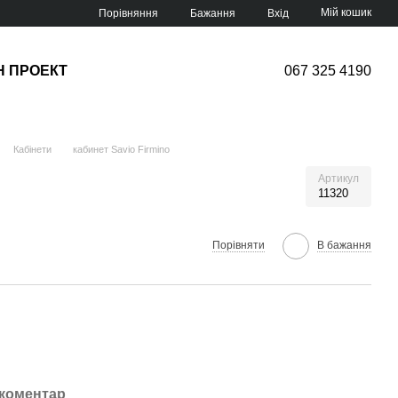
Мій кошик
Порівняння
Бажання
Вхід
Н ПРОЕКТ
067 325 4190
Кабінети
кабинет Savio Firmino
Артикул
11320
Порівняти
В бажання
 коментар