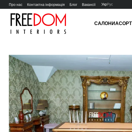
Перейти до основного контенту
Укр
Рус
Про нас
Контактна інформація
Блог
Вакансії
САЛОНИ
АСОР