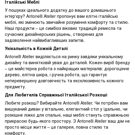
Італійські Меблі
У пошуках ідеального додатку до вашого домашнього
інтер'єру? Antonelli Atelier пропонує вам елітні італійські
меблі, які змінюють звичайне розуміння комфорту та стилю.
Наші продукти – це симбіоз вікових традицій ремесла та
сучасних дизайнерських рішень, створених для
задоволення найвибагливіших запитів.
Унікальність в Кожній Деталі
Antonelli Atelier виділяється на ринку завдяки унікальному
дизайну та винятковій увазі до деталей. Кожен виріб бренду
– це майстерна робота з найкращих матеріалів: дорогоцінне
дерево, елітна шкіра, і ручна робота, що гарантує
неперевершену довговічність та ексклюзивність кожного
предмету.
Для Любителів Справжньої Італійської Розкоші
Любите розкош? Вибирайте Antonelli Atelier. Чи потрібен вам
вишуканий диван у вітальню, елегантний стіл у їдальню, чи
розкішне ліжко для спальні, наші меблі стануть справжньою
прикрасою будь-якого простору. З Antonelli Atelier ваш дім не
просто місце життя – це галерея, повна стилю та
комфорту.