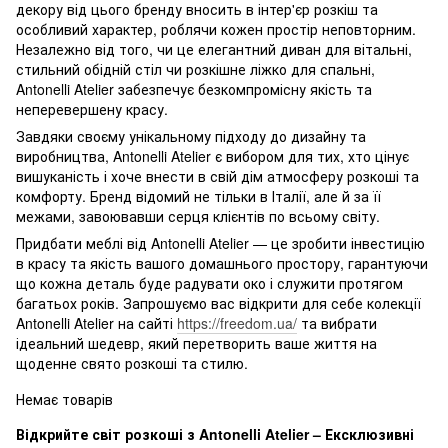
декору від цього бренду вносить в інтер'єр розкіш та
особливий характер, роблячи кожен простір неповторним.
Незалежно від того, чи це елегантний диван для вітальні,
стильний обідній стіл чи розкішне ліжко для спальні,
Antonelli Atelier забезпечує безкомпромісну якість та
неперевершену красу.
Завдяки своєму унікальному підходу до дизайну та
виробництва, Antonelli Atelier є вибором для тих, хто цінує
вишуканість і хоче внести в свій дім атмосферу розкоші та
комфорту. Бренд відомий не тільки в Італії, але й за її
межами, завоювавши серця клієнтів по всьому світу.
Придбати меблі від Antonelli Atelier — це зробити інвестицію
в красу та якість вашого домашнього простору, гарантуючи
що кожна деталь буде радувати око і служити протягом
багатьох років. Запрошуємо вас відкрити для себе колекції
Antonelli Atelier на сайті
https://freedom.ua/
та вибрати
ідеальний шедевр, який перетворить ваше життя на
щоденне свято розкоші та стилю.
Немає товарів
Відкрийте світ розкоші з Antonelli Atelier – Ексклюзивні