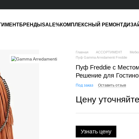
ТИМЕНТ
БРЕНДЫ
SALE%
КОМПЛЕКСНЫЙ РЕМОНТ
ДИЗА
Главная
АССОРТИМЕНТ
Мебе
Пуф Gamma Arredamenti Freddie
Пуф Freddie с Место
Решение для Гостино
Под заказ
Оставить отзыв
Цену уточняйт
Узнать цену