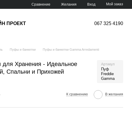
Мой заказ
Сравнение
Желания
Вход
ЙН ПРОЕКТ
067 325 4190
ль
Пуфы и банкетки
Пуфы и банкетки Gamma Arredamenti
м для Хранения - Идеальное
Артикул
Пуф
й, Спальни и Прихожей
Freddie
Gamma
е
К сравнению
В желания