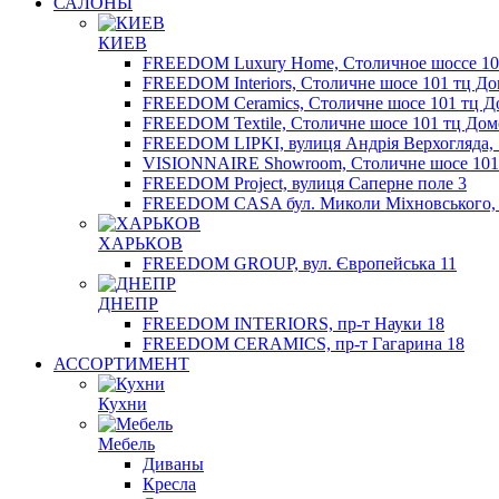
САЛОНЫ
КИЕВ
FREEDOM Luxury Home, Столичное шоссе 10
FREEDOM Interiors, Столичне шосе 101 тц Д
FREEDOM Ceramics, Столичне шосе 101 тц Д
FREEDOM Textile, Столичне шосе 101 тц Дом
FREEDOM LIPKI, вулиця Андрія Верхогляда, 
VISIONNAIRE Showroom, Столичне шосе 101
FREEDOM Project, вулиця Саперне поле 3
FREEDOM CASA бул. Миколи Міхновського,
ХАРЬКОВ
FREEDOM GROUP, вул. Європейська 11
ДНЕПР
FREEDOM INTERIORS, пр-т Науки 18
FREEDOM CERAMICS, пр-т Гагарина 18
АССОРТИМЕНТ
Кухни
Мебель
Диваны
Кресла