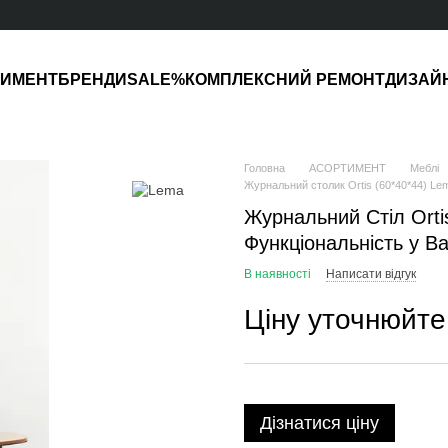
ТИМЕНТ
БРЕНДИ
SALE%
КОМПЛЕКСНИЙ РЕМОНТ
ДИЗАЙ
Головна
АСОРТИМЕНТ
Меблі
Журнальний столик Ortis (60*40*44) Le
Журнальний Стіл Ortis
Функціональність у Ва
В наявності
Написати відгук
Ціну уточнюйте
Дізнатися ціну