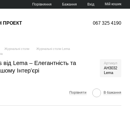
Мій кошик
Порівняння
Бажання
Вхід
Н ПРОЕКТ
067 325 4190
Журнальні столи
Журнальні столи Lema
ma
 від Lema – Елегантність та
Артикул
AH3032
шому Інтер'єрі
Lema
Порівняти
В бажання