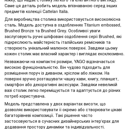
Саме ця деталь робить модель впізнаваною серед інших
предметів колекції Cattelan Italia.
Для виробництва столика використовується високоякісна
сталь. Модель доступна в оздобленнях Titanium embossed,
Brushed Bronze та Brushed Grey. Особливої уваги
заслуговують ручні шліфовані оздоблення серії Brushed, які
підкреслюють майстерність італійських ремісників та
створюють унікальний малюнок поверхні. Завдяки цьому
кожен столик має власний характер і виглядає ексклюзивно.
Незважаючи на компактні розміри, YAGO відзначається
високою функціональністю. Він чудово підходить для
розміщення поруч із диваном, кріслом або ліжком. На
поверхні зручно розташувати чашку кави, книгу, планшет,
смартфон або декоративні аксесуари. Завдяки невеликій
вазі столик легко переміщується та адаптується до різних
потреб користувача.
Модель представлена у двох варіантах висоти, що
дозволяє використовувати її окремо або створювати цікаві
багаторівневі композиції. Такі рішення часто
застосовуються в сучасних дизайнерських інтер'єрах для
додавання простору динаміки та індивідуальності.