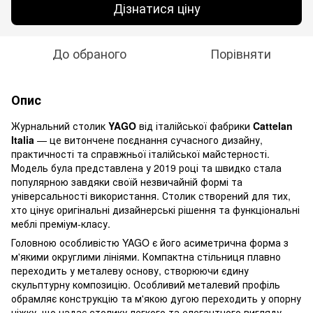
Дізнатися ціну
До обраного
Порівняти
Опис
Журнальний столик
YAGO
від італійської фабрики
Cattelan
Italia
— це витончене поєднання сучасного дизайну,
практичності та справжньої італійської майстерності.
Модель була представлена у 2019 році та швидко стала
популярною завдяки своїй незвичайній формі та
універсальності використання. Столик створений для тих,
хто цінує оригінальні дизайнерські рішення та функціональні
меблі преміум-класу.
Головною особливістю YAGO є його асиметрична форма з
м'якими округлими лініями. Компактна стільниця плавно
переходить у металеву основу, створюючи єдину
скульптурну композицію. Особливий металевий профіль
обрамляє конструкцію та м'якою дугою переходить у опорну
ніжку, що надає столику легкого та елегантного вигляду.