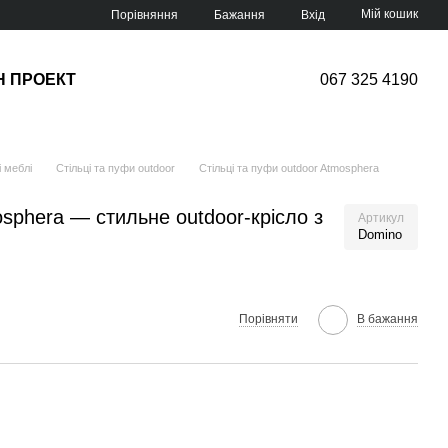
Мій кошик
Порівняння
Бажання
Вхід
Н ПРОЕКТ
067 325 4190
 меблі
Стільці та пуфи outdoor
Стільці та пуфи outdoor Atmosphera
osphera — стильне outdoor-крісло з
Артикул
Domino
Порівняти
В бажання