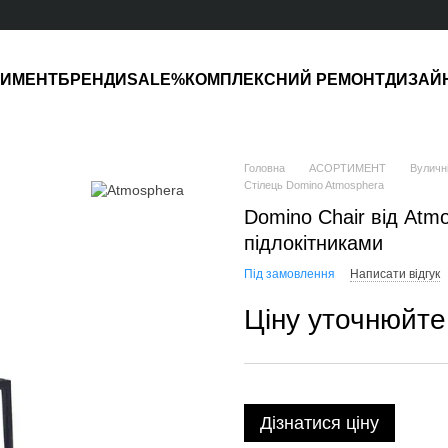
ТИМЕНТ
БРЕНДИ
SALE%
КОМПЛЕКСНИЙ РЕМОНТ
ДИЗАЙ
Головна
АСОРТИМЕНТ
Вуличні
Стілець Domino Atmosphera
Domino Chair від Atm
підлокітниками
Під замовлення
Написати відгук
Ціну уточнюйте
Дізнатися ціну