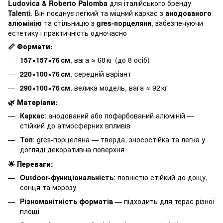
Ludovica & Roberto Palomba
для італійського бренду
Talenti
. Він поєднує легкий та міцний каркас з
анодованого
алюмінію
та стільницю з
gres-порцеляни
, забезпечуючи
естетику і практичність одночасно
📏
Формати:
157×157×76 см
, вага ≈ 68 кг (до 8 осіб)
220×100×76 см
, середній варіант
290×100×76 см
, велика модель, вага ≈ 92 кг
🌿
Матеріали:
Каркас
: анодований або пофарбований алюміній —
стійкий до атмосферних впливів
Топ
: gres-порцеляна — тверда, зносостійка та легка у
догляді декоративна поверхня
🌟
Переваги:
Outdoor-функціональність
: повністю стійкий до дощу,
сонця та морозу
Різноманітність форматів
— підходить для терас різної
площі