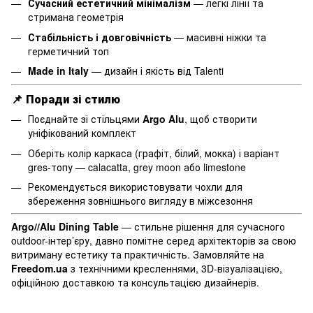
Сучасний естетичний мінімалізм
— легкі лінії та
стримана геометрія
Стабільність і довговічність
— масивні ніжки та
герметичний топ
Made in Italy
— дизайн і якість від Talenti
📌
Поради зі стилю
Поєднайте зі стільцями
Argo Alu
, щоб створити
уніфікований комплект
Оберіть колір каркаса (графіт, білий, мокка) і варіант
gres-топу — calacatta, grey moon або limestone
Рекомендується використовувати чохли для
збереження зовнішнього вигляду в міжсезоння
Argo//Alu Dining Table
— стильне рішення для сучасного
outdoor-інтер’єру, давно помітне серед архітекторів за свою
витриману естетику та практичність. Замовляйте на
Freedom.ua
з технічними кресленнями, 3D-візуалізацією,
офіційною доставкою та консультацією дизайнерів.