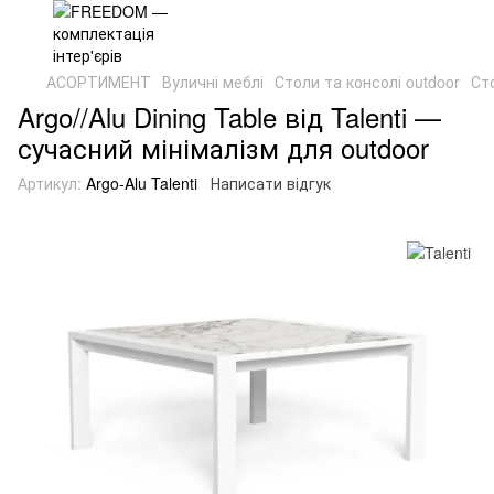
АСОРТИМЕНТ
Вуличні меблі
Столи та консолі outdoor
Сто
Argo//Alu Dining Table від Talenti —
сучасний мінімалізм для outdoor
Артикул:
Argo-Alu Talenti
Написати відгук