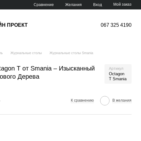
Мой заказ
Сравнение
Желания
Вход
ЙН ПРОЕКТ
067 325 4190
ль
Журнальные столы
Журнальные столы Smania
agon T от Smania – Изысканный
Артикул
Octagon
кового Дерева
T Smania
е
К сравнению
В желания