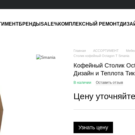
ТИМЕНТ
БРЕНДЫ
SALE%
КОМПЛЕКСНЫЙ РЕМОНТ
ДИЗА
Главная
АССОРТИМЕНТ
Мебе
Столик кофейный Octagon T Smania
Кофейный Столик Oct
Дизайн и Теплота Ти
В наличии
Оставить отзыв
Цену уточняйт
Узнать цену