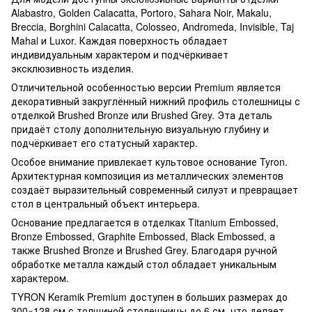
Alabastro, Golden Calacatta, Portoro, Sahara Noir, Makalu,
Breccia, Borghini Calacatta, Colosseo, Andromeda, Invisible, Taj
Mahal и Luxor. Каждая поверхность обладает
индивидуальным характером и подчёркивает
эксклюзивность изделия.
Отличительной особенностью версии Premium является
декоративный закруглённый нижний профиль столешницы с
отделкой Brushed Bronze или Brushed Grey. Эта деталь
придаёт столу дополнительную визуальную глубину и
подчёркивает его статусный характер.
Особое внимание привлекает культовое основание Tyron.
Архитектурная композиция из металлических элементов
создаёт выразительный современный силуэт и превращает
стол в центральный объект интерьера.
Основание предлагается в отделках Titanium Embossed,
Bronze Embossed, Graphite Embossed, Black Embossed, а
также Brushed Bronze и Brushed Grey. Благодаря ручной
обработке металла каждый стол обладает уникальным
характером.
TYRON Keramik Premium доступен в больших размерах до
300×128 см с толщиной столешницы до 6 см, что делает