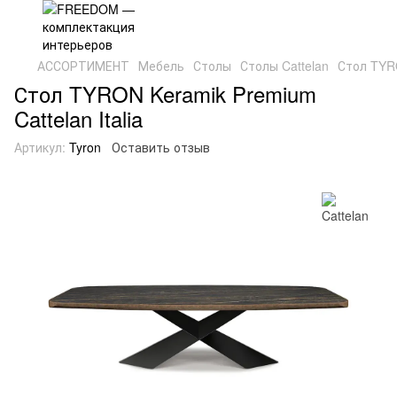
АССОРТИМЕНТ
Мебель
Столы
Столы Cattelan
Стол TYRO
Стол TYRON Keramik Premium
Cattelan Italia
Артикул:
Tyron
Оставить отзыв