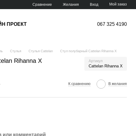
Мой заказ
Сравнение
Желания
Вход
ЙН ПРОЕКТ
067 325 4190
ль
Стулья
Стулья Cattelan
Стул полубарный Cattelan Rihanna X
elan Rihanna X
Артикул
Cattelan Rihanna X
е
К сравнению
В желания
 или комментарий