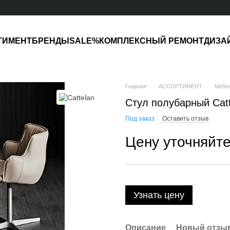
ТИМЕНТ
БРЕНДЫ
SALE%
КОМПЛЕКСНЫЙ РЕМОНТ
ДИЗА
Главная
АССОРТИМЕНТ
Мебе
Стул полубарный Catt
Под заказ
Оставить отзыв
Цену уточняйт
Узнать цену
Описание
Новый отзыв