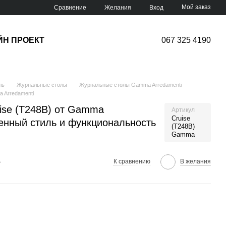
Мой заказ
Сравнение
Желания
Вход
ЙН ПРОЕКТ
067 325 4190
ль
Журнальные столы
Журнальные столы Gamma Arredamenti
 Arredamenti
ise (T248B) от Gamma
Артикул
Cruise
менный стиль и функциональность
(T248B)
Gamma
е
К сравнению
В желания