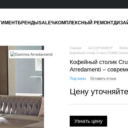
ТИМЕНТ
БРЕНДЫ
SALE%
КОМПЛЕКСНЫЙ РЕМОНТ
ДИЗА
Главная
АССОРТИМЕНТ
Мебе
Кофейный столик Cruise (T248B) Gamma
Кофейный столик Cru
Arredamenti – совре
Под заказ
Оставить отзыв
Цену уточняйт
Узнать цену