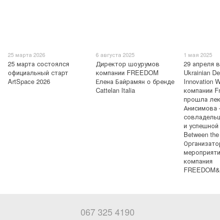
25 марта 2026
6 августа 2025
1 мая 2025
25 марта состоялся
Директор шоурумов
29 апреля 
официальный старт
компании FREEDOM
Ukrainian D
ArtSpace 2026
Елена Байрамян о бренде
Innovation 
Cattelan Italia
компании F
прошла лек
Анисимова
совладельц
и успешной
Between the
Организато
мероприят
компания
FREEDOM&
067 325 4190