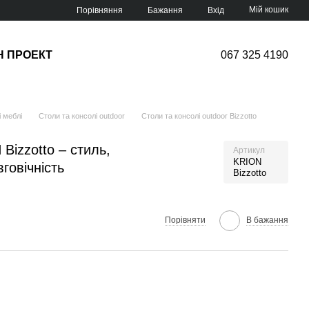
Мій кошик
Порівняння
Бажання
Вхід
Н ПРОЕКТ
067 325 4190
 меблі
Столи та консолі outdoor
Столи та консолі outdoor Bizzotto
Bizzotto – стиль,
Артикул
KRION
вговічність
Bizzotto
Порівняти
В бажання