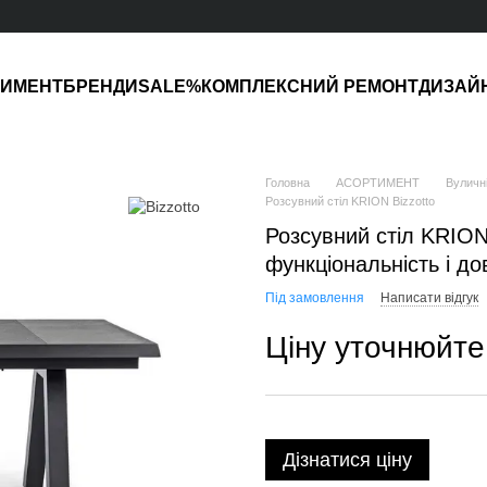
ТИМЕНТ
БРЕНДИ
SALE%
КОМПЛЕКСНИЙ РЕМОНТ
ДИЗАЙ
Головна
АСОРТИМЕНТ
Вуличні
Розсувний стіл KRION Bizzotto
Розсувний стіл KRION 
функціональність і до
Під замовлення
Написати відгук
Ціну уточнюйте
Дізнатися ціну