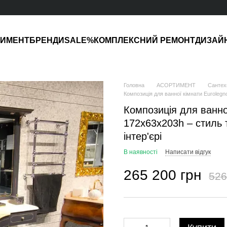
ТИМЕНТ
БРЕНДИ
SALE%
КОМПЛЕКСНИЙ РЕМОНТ
ДИЗАЙ
Головна
АСОРТИМЕНТ
Сантех
Композиція для ванної кімнати Euroleg
Композиція для ванно
172х63х203h – стиль 
інтер'єрі
В наявності
Написати відгук
265 200 грн
526