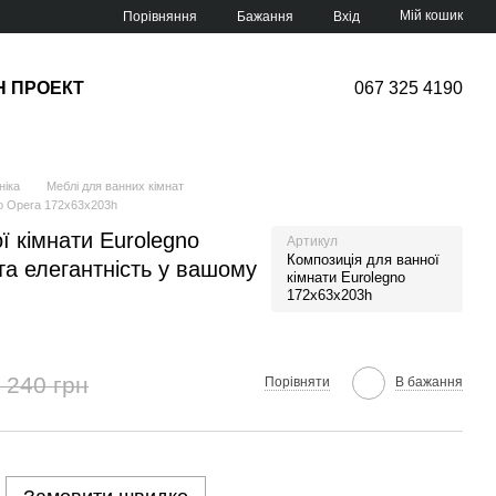
Мій кошик
Порівняння
Бажання
Вхід
Н ПРОЕКТ
067 325 4190
ніка
Меблі для ванних кімнат
no Opera 172х63х203h
ї кімнати Eurolegno
Артикул
Композиція для ванної
та елегантність у вашому
кімнати Eurolegno
172х63х203h
 240 грн
Порівняти
В бажання