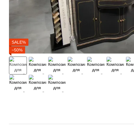
SALE%
−50%