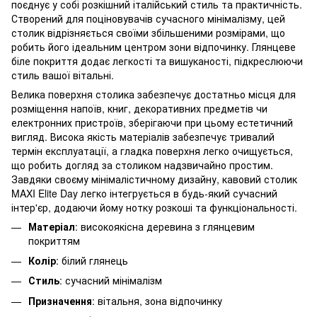
поєднує у собі розкішний італійський стиль та практичність.
Створений для поціновувачів сучасного мінімалізму, цей
столик відрізняється своїми збільшеними розмірами, що
робить його ідеальним центром зони відпочинку. Глянцеве
біле покриття додає легкості та вишуканості, підкреслюючи
стиль вашої вітальні.
Велика поверхня столика забезпечує достатньо місця для
розміщення напоїв, книг, декоративних предметів чи
електронних пристроїв, зберігаючи при цьому естетичний
вигляд. Висока якість матеріалів забезпечує тривалий
термін експлуатації, а гладка поверхня легко очищується,
що робить догляд за столиком надзвичайно простим.
Завдяки своєму мінімалістичному дизайну, кавовий столик
MAXI Elite Day легко інтегрується в будь-який сучасний
інтер'єр, додаючи йому нотку розкоші та функціональності.
Матеріал
: високоякісна деревина з глянцевим
покриттям
Колір
: білий глянець
Стиль
: сучасний мінімалізм
Призначення
: вітальня, зона відпочинку