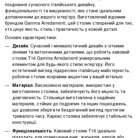
поєднання сучасного італійського дизайну,
функціональності та вишуканості, яке стане ідеальним
доповненням до вашого інтер'єру. Виготовлений відомим
брендом Gamma Arredamenti, цей столик створений для тих,
хто цінує якість, стиль і практичність у кожній деталі.
Основні характеристики:
Дизайн
: Сучасний і мінімалістичний дизайн з чіткими
лініями та витонченими деталями, що роблять кавовий
столик T16 Gamma Arredamenti універсальним
елементом для будь-якого стилю інтер'єру. Його
естетичний вигляд підкреслює італійську майстерність,
роблячи столик яскравим акцентом у вашій вітальні.
Матеріал
: Високоякісні матеріали, використані у
виготовленні столика, забезпечують його міцність та
довговічність. Стільниця виготовлена з надійних
матеріалів, стійких до подряпин та інших пошкоджень,
що дозволяє зберігати бездоганний вигляд протягом
тривалого часу. Каркас столика забезпечує стабільність
конструкції.
Функціональність
: Кавовий столик T16 ідеально
підходить для розміщення книг, журналів, напоїв або