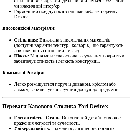
стильний вигляд, який ідеально впишеться в сучасний
чи класичний інтер’єр.
Гармонійно поєднується з іншими меблями бренду
Desiree.
Високоякісні Матеріали:
Стільниця:
Виконана з преміальних матеріалів
(доступні варіанти текстур і кольорів), що гарантують
довговічність і стильний вигляд.
Ніжки:
Міцна металева основа із сучасним покриттям
забезпечує стійкість і легкість конструкції.
Компактні Розміри:
Легко розміщується поруч із диваном, кріслом або
ліжком, забезпечуючи зручний доступ до предметів.
Переваги Кавового Столика Yori Desiree:
Елегантність і Стиль:
Витончений дизайн створює
враження легкості та сучасності.
Універсальність:
Підходить для використання як