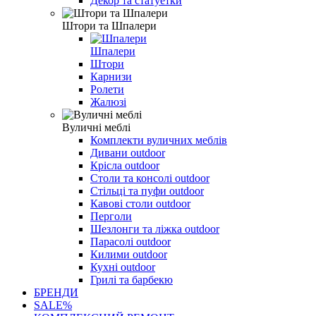
Декор та статуетки
Штори та Шпалери
Шпалери
Штори
Карнизи
Ролети
Жалюзі
Вуличні меблі
Комплекти вуличних меблів
Дивани outdoor
Крісла outdoor
Столи та консолі outdoor
Стільці та пуфи outdoor
Кавові столи outdoor
Перголи
Шезлонги та ліжка outdoor
Парасолі outdoor
Килими outdoor
Кухні outdoor
Грилі та барбекю
БРЕНДИ
SALE%