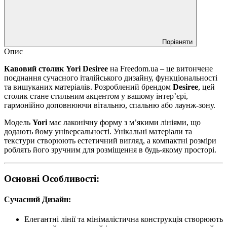
Порівняти
Опис
Кавовий столик Yori Desiree
на Freedom.ua – це витончене
поєднання сучасного італійського дизайну, функціональності
та вишуканих матеріалів. Розроблений брендом
Desiree
, цей
столик стане стильним акцентом у вашому інтер’єрі,
гармонійно доповнюючи вітальню, спальню або лаунж-зону.
Модель
Yori
має лаконічну форму з м’якими лініями, що
додають йому універсальності. Унікальні матеріали та
текстури створюють естетичний вигляд, а компактні розміри
роблять його зручним для розміщення в будь-якому просторі.
Основні Особливості:
Сучасний Дизайн:
Елегантні лінії та мінімалістична конструкція створюють