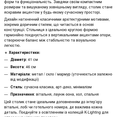
форм та функціональність. Завдяки своїм компактним
розмірам та вишуканому зовнішньому вигляду, столик стане
яскравим акцентом у будь-якому сучасному просторі.
Дизайн натхненний класичними архітектурними мотивами,
зокрема доричним стилем, що читається в основі
конструкції. Стільниця з ідеальною круглою формою
гармонійно поєднується з вертикальними акцентами опори,
створюючи баланс між стабільністю та візуальною
легкістю.
🔹
Характеристики:
Діаметр
: 41 см
Висота
: 46 см
Матеріали
: метал / скло / мармур (уточнюється залежно
від модифікації)
Стиль
: сучасна класика, арт-деко, мінімалізм
Призначення
: вітальня, лаунж-зона, хол, спальня
Цей столик стане ідеальним доповненням до інтер’єру
вітальні, лобі чи готельного номера, де важлива кожна
деталь. Поєднуйте з освітленням із колекцій K-Lighting для