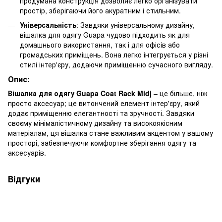
продумана конструкція дозволяє легко організувати
простір, зберігаючи його акуратним і стильним.
Універсальність
: Завдяки універсальному дизайну,
вішалка для одягу Guapa чудово підходить як для
домашнього використання, так і для офісів або
громадських приміщень. Вона легко інтегрується у різні
стилі інтер'єру, додаючи приміщенню сучасного вигляду.
Опис:
Вішалка для одягу Guapa Coat Rack Midj
– це більше, ніж
просто аксесуар; це витончений елемент інтер'єру, який
додає приміщенню елегантності та зручності. Завдяки
своєму мінімалістичному дизайну та високоякісним
матеріалам, ця вішалка стане важливим акцентом у вашому
просторі, забезпечуючи комфортне зберігання одягу та
аксесуарів.
Відгуки