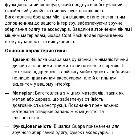
функціональний аксесуар, який поєднує в собі сучасний
італійський дизайн та високу функціональність.
Виготовлена брендом Midj, ця вішалка стане елегантним
доповненням до вашого інтер'єру, забезпечуючи зручне
зберігання одягу та аксесуарів. Завдяки витонченим лініям і
міцним матеріалам, Guapa Coat Rack додає приміщенню
нотку сучасності та вишуканості.
Основні характеристики:
Дизайн
: Вішалка Guapa має сучасний і мінімалістичний
дизайн з плавними лініями та витонченою формою. Її
естетика підкреслює італійську майстерність, роблячи її
не лише практичним аксесуаром, але й стильним
акцентом у вашому інтер'єрі.
Матеріал
: Виготовлена з міцних матеріалів, таких як
метал або дерево, що забезпечує стійкість і
довговічність конструкції. Поєднання преміальних
матеріалів створює баланс між міцністю та
елегантністю.
Функціональність
: Вішалка Guapa призначена для
зручного зберігання одягу, сумок і аксесуарів. Її