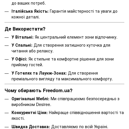
до ваших потреб.
Італійська Якість:
Гарантія майстерності та уваги до
кожної деталі.
Де Використати?
У Вітальні:
Як центральний елемент зони відпочинку.
У Спальні:
Для створення затишного куточка для
читання або релаксу.
У Офісі:
Як стильне та комфортне рішення для зони
прийому гостей.
У Готелях та Лаунж-Зонах:
Для створення
преміального вигляду та максимального комфорту.
Чому обирають Freedom.ua?
Оригінальні Меблі:
Ми співпрацюємо безпосередньо з
виробником Desiree.
Конкурентні Ціни:
Найкраще співвідношення вартості та
якості.
Швидка Доставка:
Доставляємо по всій Україні.