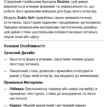
Створений італійським брендом
Desiree
, цей диван
вирізняється м’якими формами та універсальністю, що
робить його ідеальним вибором для будь-якого інтер’єру.
Модель
Kubic Soft
приваблює своєю мінімалістичною
естетикою, просторим сидінням і продуманою ергономікою.
Завдяки преміальним матеріалам і витонченому дизайну,
цей диван стане центральним елементом вашої вітальні,
лаунж-зони або офісу.
Основні Особливості:
Сучасний Дизайн:
Простота форм із м’якими, округлими лініями додає
простору затишку.
Лаконічний стиль дозволяє гармонійно інтегрувати
диван у будь-який інтер’єр, від модерну до мінімалізму.
Преміальні Матеріали:
Оббивка:
Високоякісна тканина або шкіра (на вибір) із
приємною текстурою, стійка до зношування та легко
чиститься.
Каркас:
Міцний дерев’яний і металевий каркас